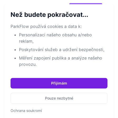
®
Park
Flow
Vyzkoušej to!
Open m
Než budete pokračovat...
ParkFlow používá cookies a data k:
Příklad použití
Personalizaci našeho obsahu a/nebo
reklam,
Objevte, jak ParkFlow řeší výzvy parkování
prostřednictvím 5krokového procesu
Poskytování služeb a udržení bezpečnosti,
Měření zapojení publika a analýze našeho
provozu.
Přijímám
Pouze nezbytné
Ochrana soukromí