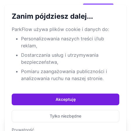
®
Park
Flow
Wypróbuj!
Open m
Zanim pójdziesz dalej...
ParkFlow używa plików cookie i danych do:
System Zarządzania Parkingiem
Nowość
Personalizowania naszych treści i/lub
reklam,
System rezerwacji dla
Dostarczania usług i utrzymywania
parkingów lotniskowych
bezpieczeństwa,
Pomiaru zaangażowania publiczności i
Prosty system rezerwacji online z opcjami
analizowania ruchu na naszej stronie.
płatności, fakturowania, sprzedaży,
raportowania i automatyzacji zarządzania dla
parkingów samochodowych.
Akceptuję
Tylko niezbędne
Prywatność