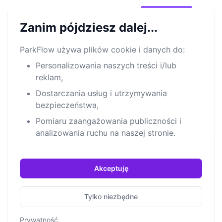
®
Park
Flow
Wypróbuj!
Open m
Zanim pójdziesz dalej...
ParkFlow używa plików cookie i danych do:
Cennik
Personalizowania naszych treści i/lub
reklam,
Zdobądź platformę zarządzania parkingiem ParkFlow
Parking Management Solution z kompleksową
Dostarczania usług i utrzymywania
implementacją i wsparciem premium, wszystko w
bezpieczeństwa,
jednym pakiecie.
Pomiaru zaangażowania publiczności i
analizowania ruchu na naszej stronie.
Premium
Akceptuję
Odpowiedni dla małych, średnich i dużych
parkingów
Tylko niezbędne
Prywatność