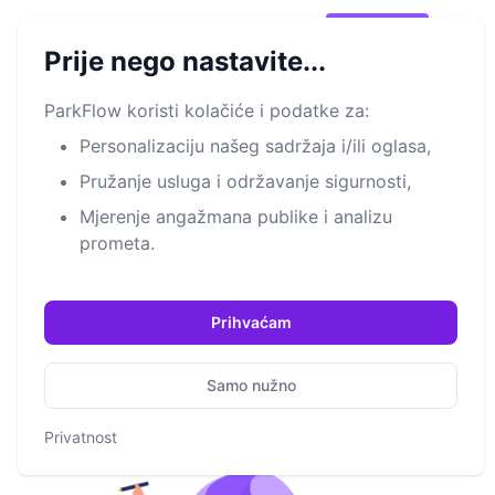
®
Park
Flow
Isprobaj!
Open m
Prije nego nastavite...
ParkFlow koristi kolačiće i podatke za:
Primjer upotrebe
Personalizaciju našeg sadržaja i/ili oglasa,
Otkrijte kako ParkFlow rješava izazove parkiranja kroz
Pružanje usluga i održavanje sigurnosti,
5-korak proces
Mjerenje angažmana publike i analizu
prometa.
Prihvaćam
Samo nužno
Privatnost