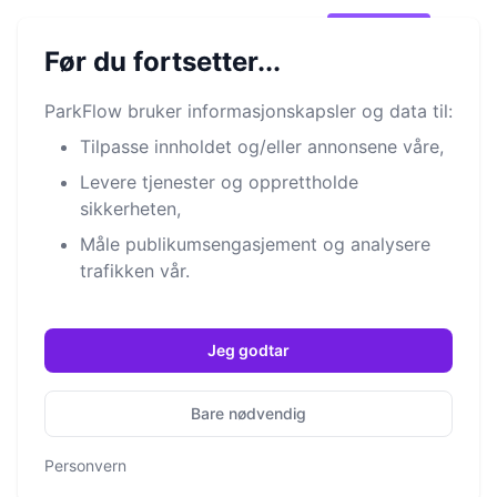
®
Park
Flow
Prøv det!
Open m
Før du fortsetter...
ParkFlow bruker informasjonskapsler og data til:
Dashbord - Ditt
Tilpasse innholdet og/eller annonsene våre,
kommandosenter
Levere tjenester og opprettholde
sikkerheten,
Parkeringsplassadministrasjon har aldri vært
Måle publikumsengasjement og analysere
så enkelt!
trafikken vår.
Kom i gang
Jeg godtar
Bare nødvendig
Personvern